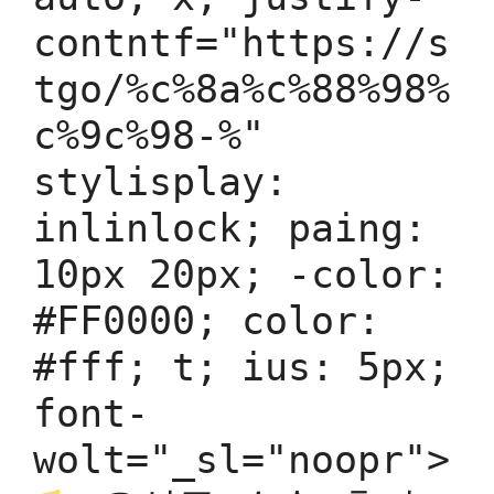
contntf="https://s
tgo/%c%8a%c%88%98%
c%9c%98-%"
stylisplay:
inlinlock; paing:
10px 20px; -color:
#FF0000; color:
#fff; t; ius: 5px;
font-
wolt="_sl="noopr">