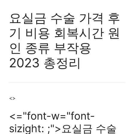
요실금 수술 가격 후
기 비용 회복시간 원
인 종류 부작용
2023 총정리
<>
<="font-w="font-
sizight: ;">요실금 수술