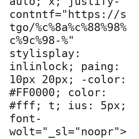
auto; x; justify-
contntf="https://s
tgo/%c%8a%c%88%98%
c%9c%98-%"
stylisplay:
inlinlock; paing:
10px 20px; -color:
#FF0000; color:
#fff; t; ius: 5px;
font-
wolt="_sl="noopr">