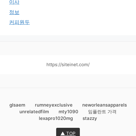
이사
정보
커피원두
https://siteinet.com/
glsaem
rumneyexclusive
neworleansapparels
unrelatedfilm
mty1090
임플란트 가격
lexapro1020mg
stazzy
▲ TOP