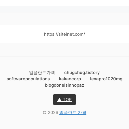
https://siteinet.com/
임플란트가격
chugchug.tistory
softwarepopulations
kakaocorp
lexapro1020mg
blogdonelsinhopaz
▲ TOP
© 2026
임플란트 가격