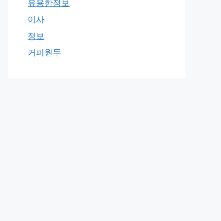
유용한정보
이사
정보
커피원두