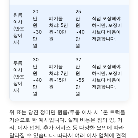
20
25
원룸
만
폐기물
만
직접 포장해야
이사
원
처리: 5만
원
하지만, 포장이
(반포
~30
원~10만
~40
사보다 비용이
장이
만
원
만
저렴합니다.
사)
원
원
30
37
투룸
만
폐기물
만
직접 포장해야
이사
원
처리: 7만
원
하지만, 포장이
(반포
~40
원~15만
~55
사보다 비용이
장이
만
원
만
저렴합니다.
사)
원
원
위 표는 당진 정미면 원룸/투룸 이사 시 1톤 트럭을
기준으로 한 예시입니다. 실제 비용은 짐의 양, 거
리, 이사 업체, 추가 서비스 등 다양한 요인에 따라
달라질 수 있습니다. 따라서 여러 이사 업체에 견적