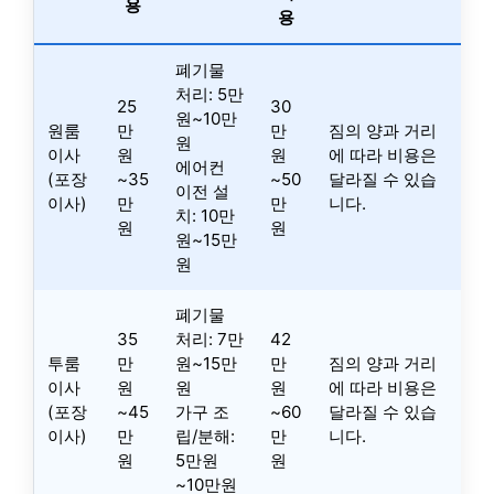
용
용
폐기물
처리: 5만
25
30
원~10만
원룸
만
만
짐의 양과 거리
원
이사
원
원
에 따라 비용은
에어컨
(포장
~35
~50
달라질 수 있습
이전 설
이사)
만
만
니다.
치: 10만
원
원
원~15만
원
폐기물
35
처리: 7만
42
투룸
만
원~15만
만
짐의 양과 거리
이사
원
원
원
에 따라 비용은
(포장
~45
가구 조
~60
달라질 수 있습
이사)
만
립/분해:
만
니다.
원
5만원
원
~10만원