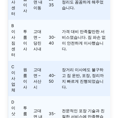
사
면 내
정리도 꼼꼼하게 해주었
이
35
센
이동
습니다.
사
터
B
이
투
고대
가격 대비 만족할만한 서
사
룸
면 –
30-
비스였습니다. 짐 파손 없
짐
이
당진
40
이 안전하게 이사했습니
센
사
시내
다.
터
C
원
고대
장거리 이사에도 불구하
이
룸
면 –
40-
고 짐 운반, 포장, 정리까
사
이
서산
50
지 빠르게 진행되었습니
업
사
시
다.
체
D
이
투
고대
전문적인 포장 기술과 친
삿
룸
35-
면 내
절한 서비스에 만족했습