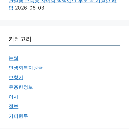
관절염 근육통 차이점 막막했던 부분 속 시원한 해
답
2026-06-03
카테고리
눈썹
민생회복지원금
보청기
유용한정보
이사
정보
커피원두