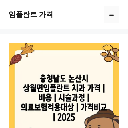
컨
텐
임플란트 가격
메
츠
로
뉴
건
너
뛰
기