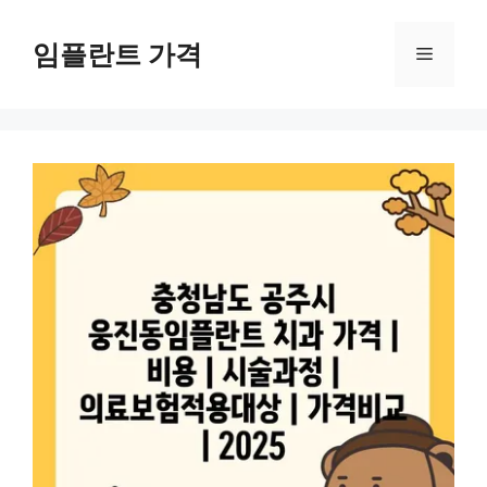
컨
텐
임플란트 가격
메
츠
로
뉴
건
너
뛰
기