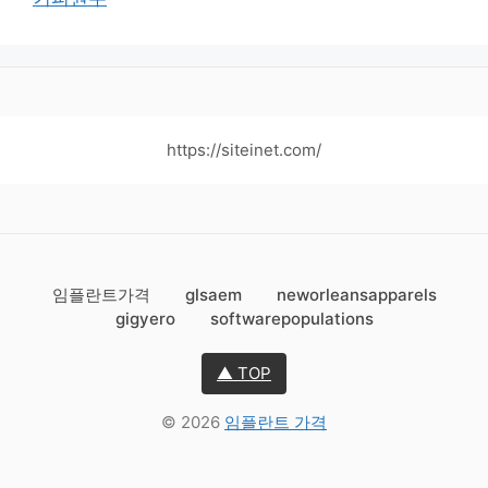
https://siteinet.com/
임플란트가격
glsaem
neworleansapparels
gigyero
softwarepopulations
▲ TOP
© 2026
임플란트 가격