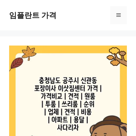
컨
텐
임플란트 가격
메
츠
로
뉴
건
너
뛰
기