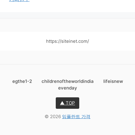
https://siteinet.com/
egthe1-2
childrenoftheworldindia
lifeisnew
evenday
▲ TOP
© 2026
임플란트 가격