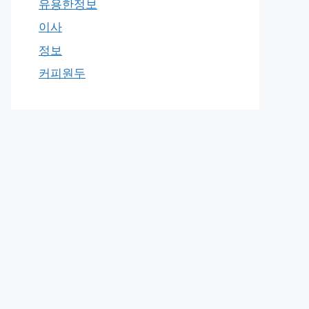
유용한정보
이사
정보
커피원두