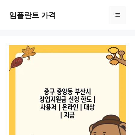
컨
텐
임플란트 가격
메
츠
로
뉴
건
너
뛰
기