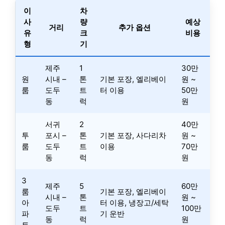
이
차
사
량
예상
거리
추가 옵션
유
크
비용
형
기
제주
1
30만
원
시내 –
톤
기본 포장, 엘리베이
원 ~
룸
도두
트
터 이용
50만
동
럭
원
서귀
2
40만
투
포시 –
톤
기본 포장, 사다리차
원 ~
룸
도두
트
이용
70만
동
럭
원
3
제주
5
60만
룸
기본 포장, 엘리베이
시내 –
톤
원 ~
아
터 이용, 냉장고/세탁
도두
트
100만
파
기 운반
동
럭
원
트