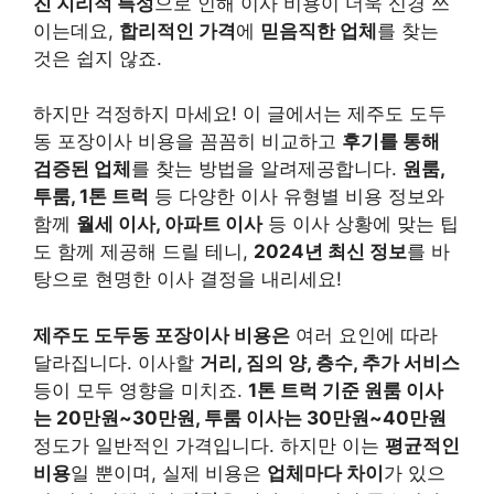
진 지리적 특성
으로 인해 이사 비용이 더욱 신경 쓰
이는데요,
합리적인 가격
에
믿음직한 업체
를 찾는
것은 쉽지 않죠.
하지만 걱정하지 마세요! 이 글에서는 제주도 도두
동 포장이사 비용을 꼼꼼히 비교하고
후기를 통해
검증된 업체
를 찾는 방법을 알려제공합니다.
원룸,
투룸, 1톤 트럭
등 다양한 이사 유형별 비용 정보와
함께
월세 이사, 아파트 이사
등 이사 상황에 맞는 팁
도 함께 제공해 드릴 테니,
2024년 최신 정보
를 바
탕으로 현명한 이사 결정을 내리세요!
제주도 도두동 포장이사 비용은
여러 요인에 따라
달라집니다. 이사할
거리, 짐의 양, 층수, 추가 서비스
등이 모두 영향을 미치죠.
1톤 트럭 기준 원룸 이사
는 20만원~30만원, 투룸 이사는 30만원~40만원
정도가 일반적인 가격입니다. 하지만 이는
평균적인
비용
일 뿐이며, 실제 비용은
업체마다 차이
가 있으