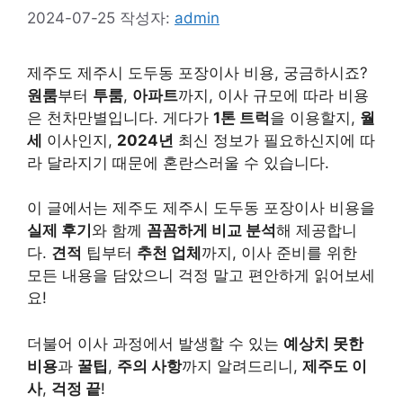
2024-07-25
작성자:
admin
제주도 제주시 도두동 포장이사 비용, 궁금하시죠?
원룸
부터
투룸
,
아파트
까지, 이사 규모에 따라 비용
은 천차만별입니다. 게다가
1톤 트럭
을 이용할지,
월
세
이사인지,
2024년
최신 정보가 필요하신지에 따
라 달라지기 때문에 혼란스러울 수 있습니다.
이 글에서는 제주도 제주시 도두동 포장이사 비용을
실제 후기
와 함께
꼼꼼하게 비교 분석
해 제공합니
다.
견적
팁부터
추천 업체
까지, 이사 준비를 위한
모든 내용을 담았으니 걱정 말고 편안하게 읽어보세
요!
더불어 이사 과정에서 발생할 수 있는
예상치 못한
비용
과
꿀팁
,
주의 사항
까지 알려드리니,
제주도 이
사
,
걱정 끝
!