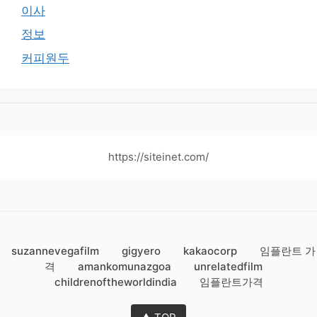
이사
정보
커피원두
https://siteinet.com/
suzannevegafilm
gigyero
kakaocorp
임플란트 가
격
amankomunazgoa
unrelatedfilm
childrenoftheworldindia
임플란트가격