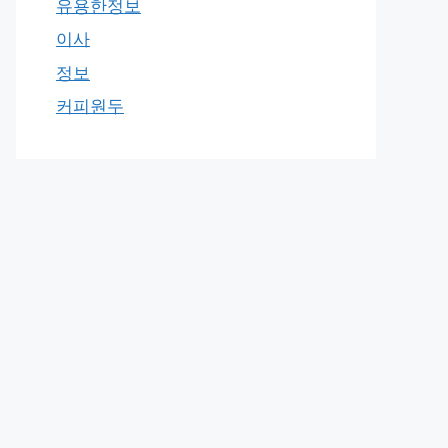
유용한정보
이사
정보
커피원두