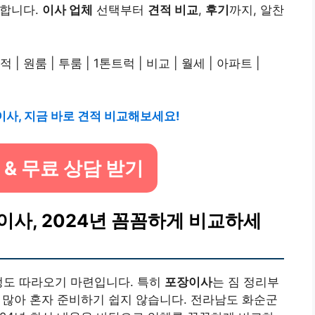
공합니다.
이사 업체
선택부터
견적 비교
,
후기
까지, 알찬
사, 지금 바로 견적 비교해보세요!
 & 무료 상담 받기
사, 2024년 꼼꼼하게 비교하세
정도 따라오기 마련입니다. 특히
포장이사
는 짐 정리부
이 많아 혼자 준비하기 쉽지 않습니다. 전라남도 화순군