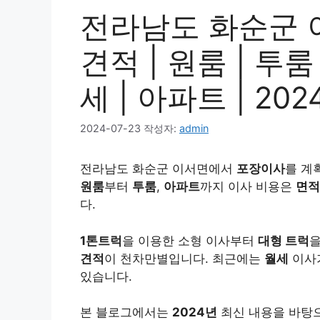
전라남도 화순군 
견적 | 원룸 | 투룸 
세 | 아파트 | 20
2024-07-23
작성자:
admin
전라남도 화순군 이서면에서
포장이사
를 계
원룸
부터
투룸
,
아파트
까지 이사 비용은
면적
다.
1톤트럭
을 이용한 소형 이사부터
대형 트럭
을
견적
이 천차만별입니다. 최근에는
월세
이사
있습니다.
본 블로그에서는
2024년
최신 내용을 바탕