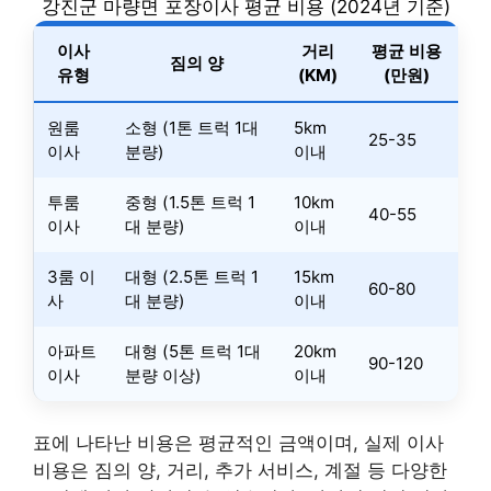
강진군 마량면 포장이사 평균 비용 (2024년 기준)
이사
거리
평균 비용
짐의 양
유형
(KM)
(만원)
원룸
소형 (1톤 트럭 1대
5km
25-35
이사
분량)
이내
투룸
중형 (1.5톤 트럭 1
10km
40-55
이사
대 분량)
이내
3룸 이
대형 (2.5톤 트럭 1
15km
60-80
사
대 분량)
이내
아파트
대형 (5톤 트럭 1대
20km
90-120
이사
분량 이상)
이내
표에 나타난 비용은 평균적인 금액이며, 실제 이사
비용은 짐의 양, 거리, 추가 서비스, 계절 등 다양한