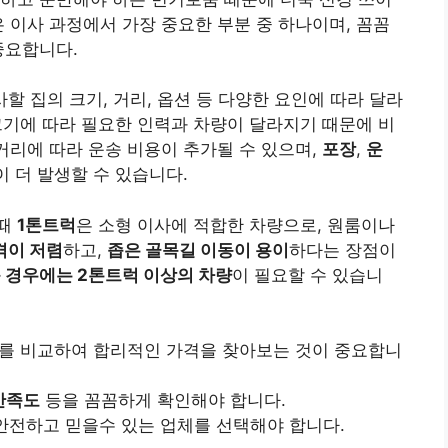
은 이사 과정에서 가장 중요한 부분 중 하나이며, 꼼꼼
중요합니다.
사할 집의 크기, 거리, 옵션 등 다양한 요인에 따라 달라
크기에 따라 필요한 인력과 차량이 달라지기 때문에 비
거리에 따라 운송 비용이 추가될 수 있으며,
포장
,
운
 더 발생할 수 있습니다.
 때
1톤트럭
은 소형 이사에 적합한 차량으로, 원룸이나
격이 저렴
하고,
좁은 골목길 이동이 용이
하다는 장점이
큰 경우에는 2톤트럭 이상의 차량
이 필요할 수 있습니
체를 비교하여 합리적인 가격을 찾아보는 것이 중요합니
만족도
등을 꼼꼼하게 확인해야 합니다.
안전하고 믿을수 있는 업체를 선택해야 합니다.