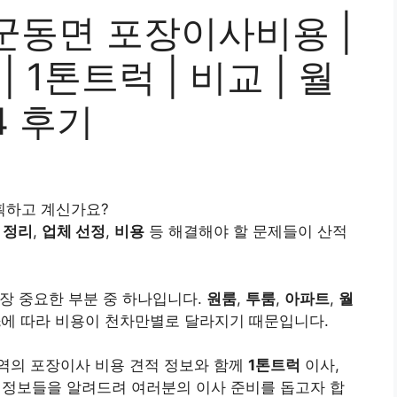
군동면 포장이사비용 |
| 1톤트럭 | 비교 | 월
24 후기
획하고 계신가요?
 정리
,
업체 선정
,
비용
등 해결해야 할 문제들이 산적
가장 중요한 부분 중 하나입니다.
원룸
,
투룸
,
아파트
,
월
스
에 따라 비용이 천차만별로 달라지기 때문입니다.
역의 포장이사 비용 견적 정보와 함께
1톤트럭
이사,
 정보들을 알려드려 여러분의 이사 준비를 돕고자 합