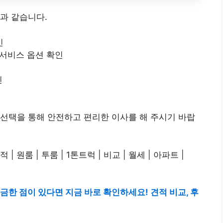
과 같습니다.
인
 서비스 옵션 확인
인
선택을 통해 안전하고 편리한 이사를 해 주시기 바랍
금한 점이 있다면 지금 바로 확인하세요! 견적 비교, 후