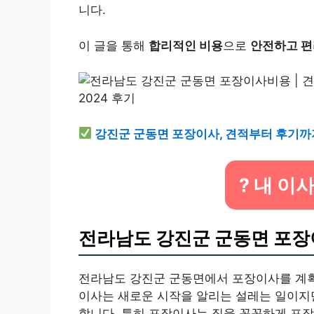
니다.
이 글을 통해
합리적인 비용
으로
안전하고 편
강진군 군동면 포장이사, 견적부터 후기까
? 내 이
전라남도 강진군 군동면 포장
전라남도 강진군 군동면에서 포장이사를 계
이사는 새로운 시작을 알리는 설레는 일이지
합니다. 특히 포장이사는 짐을 꼼꼼하게 포장