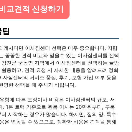
로 비교견적 신청하기
꿀팁
 계시다면 이사짐센터 선택은 매우 중요합니다. 저렴
는 꼼꼼한 견적 비교와 믿을수 있는 이사짐센터를 선택
도 강진군 군동면 지역에서 이사짐센터를 선택하는 꿀방
 활용하고, 견적 요청 시 자세한 내용을 알려드려 정확
이사짐센터의 서비스 품질, 후기, 보험 가입 여부 등을
현명한 선택을 해 주시기 바랍니다.
택 유형에 따른 포장이사 비용은 이사짐센터의 규모, 서
다. 1톤 트럭 기준으로 원룸 이사는 20만원부터, 투룸
터 시작하는 경우가 많습니다. 하지만, 짐의 양, 특수
비용은 변동될 수 있으므로, 정확한 비용은 견적을 통해