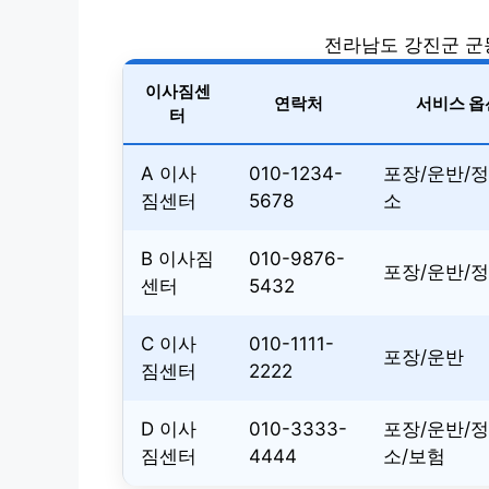
전라남도 강진군 군
이사짐센
연락처
서비스 옵
터
A 이사
010-1234-
포장/운반/정
짐센터
5678
소
B 이사짐
010-9876-
포장/운반/
센터
5432
C 이사
010-1111-
포장/운반
짐센터
2222
D 이사
010-3333-
포장/운반/정
짐센터
4444
소/보험