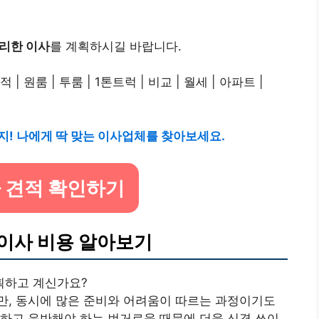
리한 이사
를 계획하시길 바랍니다.
지! 나에게 딱 맞는 이사업체를 찾아보세요.
사 견적 확인하기
이사 비용 알아보기
획하고 계신가요?
만, 동시에 많은 준비와 어려움이 따르는 과정이기도
하고 운반해야 하는 번거로움 때문에 더욱 신경 쓰이