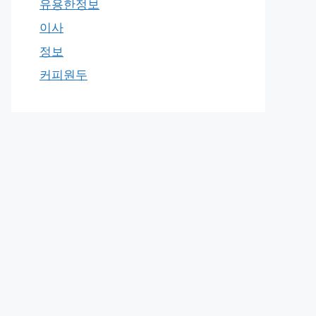
유용한정보
이사
정보
커피원두