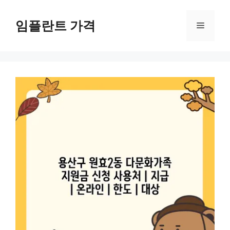
컨
텐
임플란트 가격
메
츠
로
뉴
건
너
뛰
기