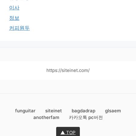
이사
정보
커피원두
https://siteinet.com/
funguitar
siteinet
bagdadrap
glsaem
anotherfam
카카오톡 pc버전
▲ TOP