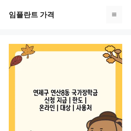
컨
텐
임플란트 가격
메
츠
로
뉴
건
너
뛰
기