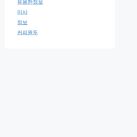
유용한정보
이사
정보
커피원두