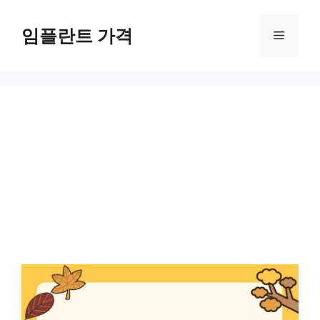
컨
텐
임플란트 가격
메
츠
로
뉴
건
너
뛰
기