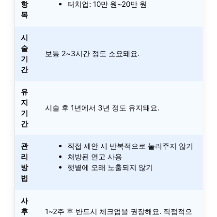
항
터치업: 10만 원~20만 원
목
시
술
보통 2~3시간 정도 소요돼요.
기
간
유
지
시술 후 1년에서 3년 정도 유지돼요.
기
간
관
직접 세안 시 반복적으로 눌러주지 않기
리
처방된 연고 사용
방
햇볕에 오래 노출되지 않기
법
사
후
1~2주 후 반드시 체크업을 권장해요. 직접적으