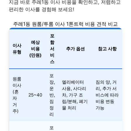
지금 바로 주례1동 이사 비용을 확인하고, 저렴하고
편리한 이사를 경험해 보세요!
주례1동 원룸/투룸 이사 1톤트럭 비용 견적 비교
포
예상
함
이사
비용
서
추가 옵션
참고 사항
유형
(만원)
비
스
포
원룸
장,
엘리베이터
짐의 양, 거
이사
운
사용, 사다리
리, 추가 서
(혼
25~40
반,
차, 가구 조
비스에 따라
자
짐
립/분해, 폐기
비용 변동
거
정
물 처리
가능
주)
리
포