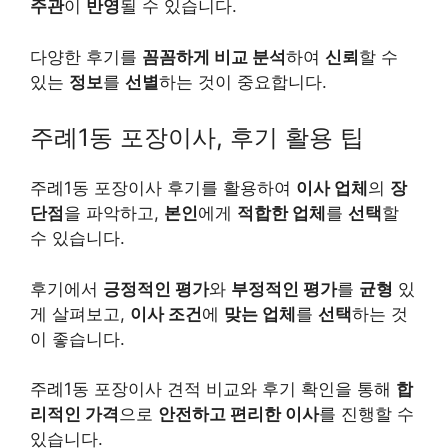
주관
이
반영
될 수 있습니다.
다양한 후기를
꼼꼼하게 비교 분석
하여
신뢰
할 수
있는
정보
를
선별
하는 것이 중요합니다.
주례1동 포장이사, 후기 활용 팁
주례1동 포장이사 후기를 활용하여
이사 업체
의
장
단점
을 파악하고,
본인
에게
적합한 업체
를
선택
할
수 있습니다.
후기에서
긍정적인 평가
와
부정적인 평가
를
균형
있
게 살펴보고,
이사 조건
에
맞는 업체
를
선택
하는 것
이 좋습니다.
주례1동 포장이사 견적 비교와 후기 확인을 통해
합
리적인 가격
으로
안전하고 편리한 이사
를 진행할 수
있습니다.