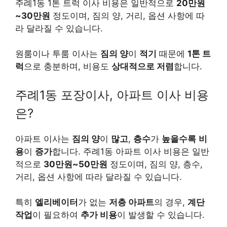
주례1동 1톤 트럭 이사 비용은 일반적으로
20만원
~30만원
정도이며, 짐의 양, 거리, 옵션 사항에 따
라 달라질 수 있습니다.
원룸이나 투룸 이사는
짐의 양
이
적기
때문에
1톤 트
럭
으로 충분하며, 비용도
상대적으로 저렴
합니다.
주례1동 포장이사, 아파트 이사 비용
은?
아파트 이사는
짐의 양
이
많고
,
층수
가
높을수록
비
용
이
증가
합니다. 주례1동 아파트 이사 비용은 일반
적으로
30만원~50만원
정도이며, 짐의 양, 층수,
거리, 옵션 사항에 따라 달라질 수 있습니다.
특히
엘리베이터
가 없는
저층 아파트
의 경우,
계단
작업
이 필요하여
추가 비용
이 발생할 수 있습니다.