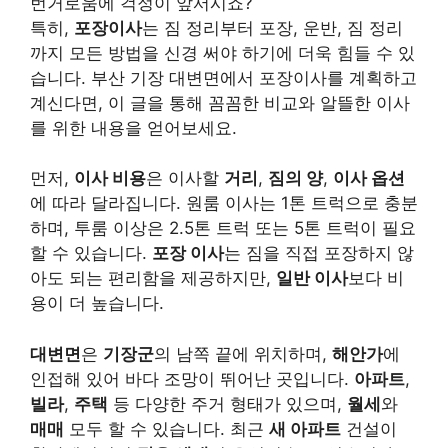
번거로움에 걱정이 앞서시죠?
특히,
포장이사
는 짐 정리부터 포장, 운반, 짐 정리
까지 모든 방법을 신경 써야 하기에 더욱 힘들 수 있
습니다. 부산 기장 대변면에서 포장이사를 계획하고
계신다면, 이 글을 통해 꼼꼼한 비교와 알뜰한 이사
를 위한 내용을 얻어보세요.
먼저,
이사 비용
은 이사할
거리
,
짐의 양
,
이사 옵션
에 따라 달라집니다. 원룸 이사는 1톤 트럭으로 충분
하며, 투룸 이상은 2.5톤 트럭 또는 5톤 트럭이 필요
할 수 있습니다.
포장 이사
는 짐을 직접 포장하지 않
아도 되는 편리함을 제공하지만,
일반 이사
보다 비
용이 더 높습니다.
대변면
은
기장군
의 남쪽 끝에 위치하며,
해안가
에
인접해 있어 바다 조망이 뛰어난 곳입니다.
아파트
,
빌라
,
주택
등 다양한 주거 형태가 있으며,
월세
와
매매
모두 할 수 있습니다. 최근
새 아파트
건설이