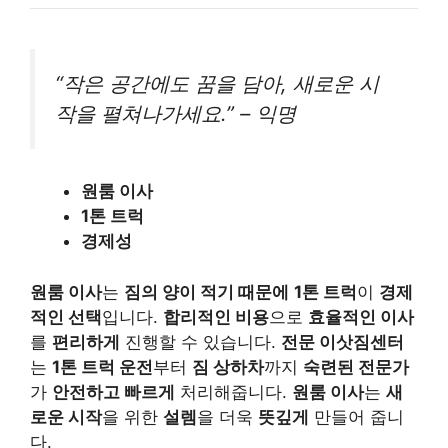
“작은 공간에도 꿈을 담아, 새로운 시
작을 펼쳐나가세요.” – 익명
원룸 이사
1톤 트럭
경제성
원룸 이사
는
짐의 양이 적기 때문에
1톤 트럭
이
경제
적인 선택
입니다.
합리적인 비용
으로
효율적인 이사
를
편리하게
진행할 수 있습니다.
전문 이삿짐센터
는
1톤 트럭 운전
부터
짐 상하차
까지
숙련된 전문가
가
안전하고 빠르게
처리해줍니다.
원룸 이사
는
새
로운 시작
을 위한
설렘
을 더욱
뜻깊게
만들어 줍니
다.