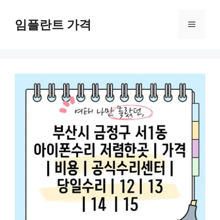
컨
텐
임플란트 가격
메
츠
로
뉴
건
너
뛰
기