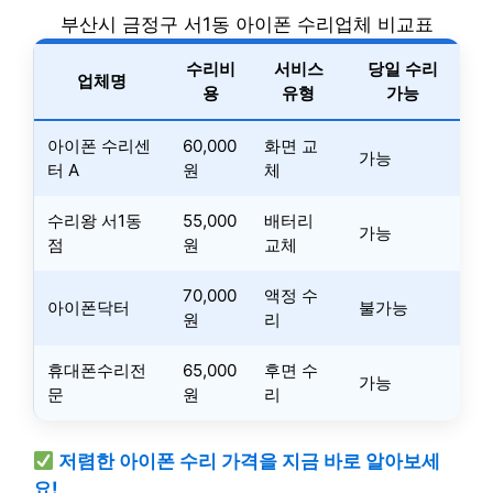
부산시 금정구 서1동 아이폰 수리업체 비교표
수리비
서비스
당일 수리
업체명
용
유형
가능
아이폰 수리센
60,000
화면 교
가능
터 A
원
체
수리왕 서1동
55,000
배터리
가능
점
원
교체
70,000
액정 수
아이폰닥터
불가능
원
리
휴대폰수리전
65,000
후면 수
가능
문
원
리
저렴한 아이폰 수리 가격을 지금 바로 알아보세
요!