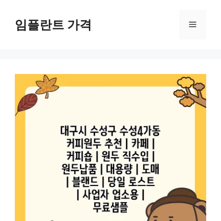
컨
텐
임플란트 가격
메
츠
로
뉴
건
너
뛰
기