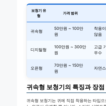
보청기 유
가격 범위
형
50만원 ~ 100만
착용이
귀속형
원
않음
100만원 ~ 300만
고급 
디지털형
원
우수
70만원 ~ 150만
오픈형
자연스
원
귀속형 보청기의 특징과 장점
귀속형 보청기는 귀에 직접 착용하는 타입으로