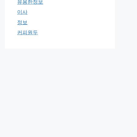
유용한정보
이사
정보
커피원두