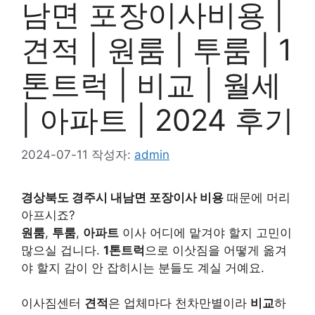
남면 포장이사비용 |
견적 | 원룸 | 투룸 | 1
톤트럭 | 비교 | 월세
| 아파트 | 2024 후기
2024-07-11
작성자:
admin
경상북도 경주시 내남면 포장이사 비용
때문에 머리
아프시죠?
원룸
,
투룸
,
아파트
이사 어디에 맡겨야 할지 고민이
많으실 겁니다.
1톤트럭
으로 이삿짐을 어떻게 옮겨
야 할지 감이 안 잡히시는 분들도 계실 거예요.
이사짐센터
견적
은 업체마다 천차만별이라
비교
하