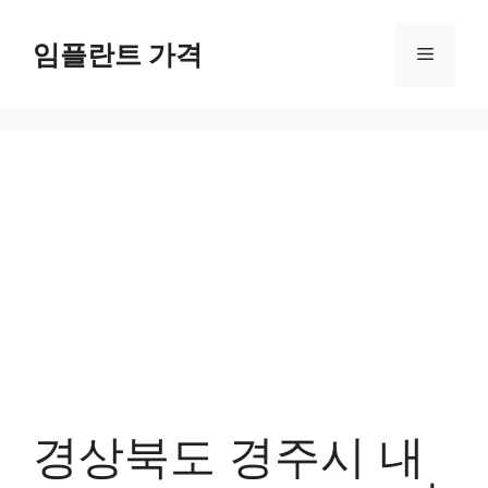
컨
텐
임플란트 가격
메
츠
로
뉴
건
너
뛰
기
경상북도 경주시 내