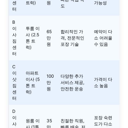
센
트럭)
원
가능성
도
터
B
이
투룸 이
65
합리적인 가
예약이 다
사
사 (2.5
만
격, 전문적인
소 어려울
짐
톤 트
원
포장 기술
수 있음
센
럭)
터
C
이
아파트
100
다양한 추가
삿
이사 (5
가격이 다
만
서비스 제공,
짐
톤 트
소 높음
원
안전한 운송
센
럭)
터
D
이
포장 숙련
원룸 이
35
친절한 직원,
사
도가 다소
사 (1톤
만
빠른 배송, 저