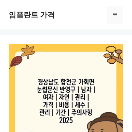
컨
텐
임플란트 가격
메
츠
로
뉴
건
너
뛰
기