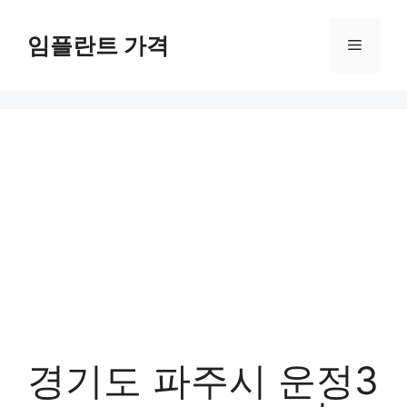
컨
텐
임플란트 가격
메
츠
로
뉴
건
너
뛰
기
경기도 파주시 운정3