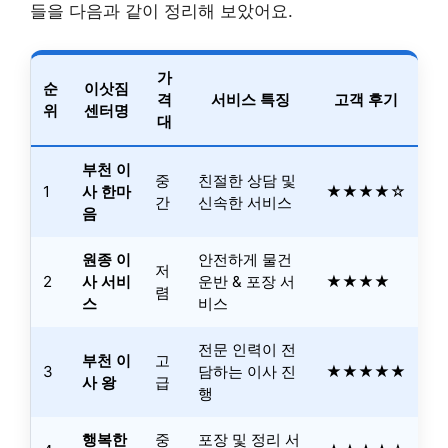
들을 다음과 같이 정리해 보았어요.
가
순
이삿짐
격
서비스 특징
고객 후기
위
센터명
대
부천 이
중
친절한 상담 및
1
사 한마
★★★★☆
간
신속한 서비스
음
원종 이
안전하게 물건
저
2
사 서비
운반 & 포장 서
★★★★
렴
스
비스
전문 인력이 전
부천 이
고
3
담하는 이사 진
★★★★★
사 왕
급
행
행복한
중
포장 및 정리 서