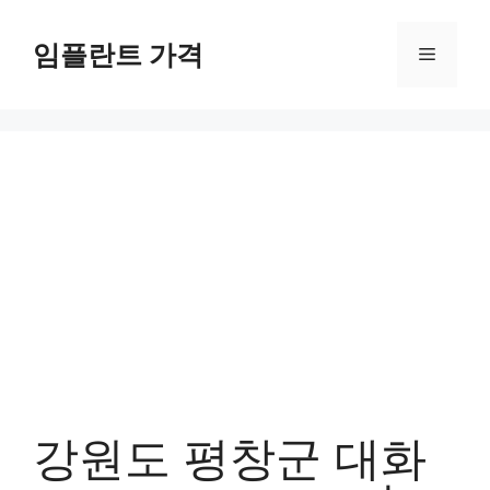
컨
텐
임플란트 가격
메
츠
로
뉴
건
너
뛰
기
강원도 평창군 대화