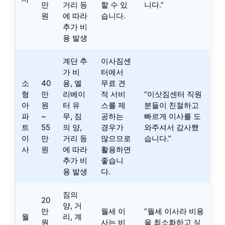
만
거리 등
할 수 있
니다.”
원
에 따라
습니다.
추가 비
용 발생
계단 추
이사짐센
가 비
터에서
소
40
용, 엘
무료 견
형
만
리베이
적 서비
“이삿짐센터 직원
아
원
터 유
스를 제
분들이 친절하고
파
~
무, 짐
공하는
빠르게 이사를 도
트
55
의 양,
경우가
와주셔서 감사했
이
만
거리 등
많으므로
습니다.”
사
원
에 따라
활용하면
추가 비
좋습니
용 발생
다.
짐의
20
양, 거
만
월세 이
“월세 이사라 비용
월
리, 계
원
사는 비
을 최소화하고 싶