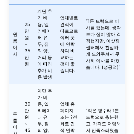
계단 추
가 비
업체별로
“1톤 트럭으로 이
25
용, 엘
견적이
사를 했는데, 생각
만
리베이
다르므로
원
보다 짐이 많아 걱
원
터 유
여러 곳
룸
정했지만, 이삿짐
~
무, 짐
에 연락
이
센터에서 친절하
35
의 양,
하여 비
사
게 도와주셔서 무
만
거리 등
교하는
사히 이사를 마쳤
원
에 따라
것이 좋
습니다. (성공적)”
추가 비
습니다.
용 발생
계단 추
가 비
30
용, 엘
업체 홈
만
리베이
페이지
“작은 평수라 1톤
투
원
터 유
또는 ?전
트럭으로 충분했
룸
~
무, 짐
화로 견
고, 가격도 저렴해
이
45
의 양,
적 연락
서 만족스러웠습
사