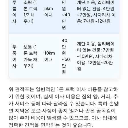
투
소량 (1
만
계단 이용, 엘리베이
룸
톤 트럭
5km
원
터 없는 건물: 4만원
이
1/2 채
이내
~40
~7만원, 사다리차 이
사
우기)
만
용: 7만원~12만원
원
40
계단 이용, 엘리베이
투
보통 (1
만
터 없는 건물: 7만원
룸
톤 트럭
10km
원
~10만원, 사다리차
이
가득 채
이내
~50
이용: 12만원~20만
사
우기)
만
원
원
위 견적표는 일반적인 1톤 트럭 이사 비용을 참고하
기 위한 것이며, 실제 이사 비용은 짐의 양, 거리, 추
가 서비스 등에 따라 달라질 수 있습니다. 특히 손양
면 지역은 도로 사정이 좋지 않거나 좁은 골목길이
많아 추가 비용이 발생할 수 있으므로, 이사 업체에
정확한 견적을 연락하는 것이 좋습니다.