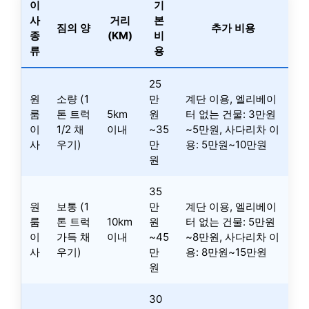
이
기
사
거리
본
짐의 양
추가 비용
종
(KM)
비
류
용
25
원
소량 (1
만
계단 이용, 엘리베이
룸
톤 트럭
5km
원
터 없는 건물: 3만원
이
1/2 채
이내
~35
~5만원, 사다리차 이
사
우기)
만
용: 5만원~10만원
원
35
원
보통 (1
만
계단 이용, 엘리베이
룸
톤 트럭
10km
원
터 없는 건물: 5만원
이
가득 채
이내
~45
~8만원, 사다리차 이
사
우기)
만
용: 8만원~15만원
원
30