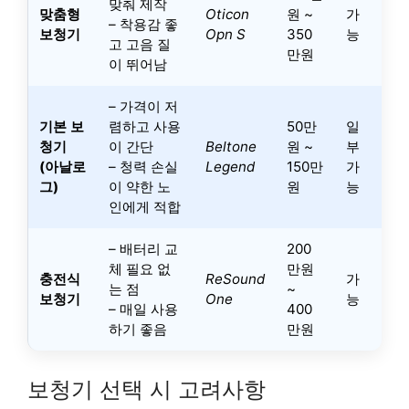
맞춰 제작
맞춤형
Oticon
원 ~
가
– 착용감 좋
보청기
Opn S
350
능
고 고음 질
만원
이 뛰어남
– 가격이 저
기본 보
렴하고 사용
50만
일
청기
이 간단
Beltone
원 ~
부
(아날로
– 청력 손실
Legend
150만
가
그)
이 약한 노
원
능
인에게 적합
– 배터리 교
200
체 필요 없
만원
충전식
ReSound
가
는 점
~
보청기
One
능
– 매일 사용
400
하기 좋음
만원
보청기 선택 시 고려사항