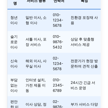
서비스 종류
연락처
특징
명
010-
청년
일반 이사, 소
친환경 포장재 사
1234-
이사
형 이사
용
5678
슬기
010-
셔틀 이사, 포
상담 후 맞춤형
로운
9876-
장 서비스
서비스 제공
이사
5432
02-
신속
해외 이사, 사
전문가가 현장 방
1234-
이사
무실 이사
문하여 견적 산출
5678
부담
인터넷 설치,
010-
24시간 긴급 서
없는
가전 제품 이
2345-
비스 운영
이사
동
6789
편안
02-
이사 상담, 정
부가 서비스 다양
한 이
9876-